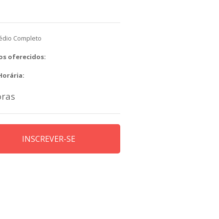
édio Completo
os oferecidos:
Horária:
oras
INSCREVER-SE