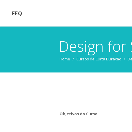
FEQ
Design for
Home
/
Cursos de Curta Duração
/
De
Objetivos do Curso