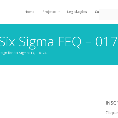
Home
Projetos
Legislações
Cursos
 Six Sigma FEQ – 01
sign for Six Sigma FEQ – 0174
INSC
Clique