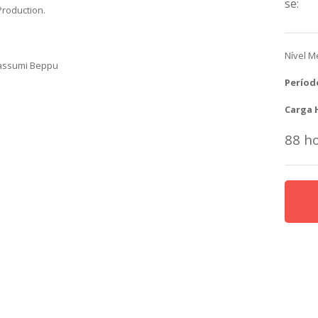
se:
Production.
Nível M
Massumi Beppu
Períod
Carga 
88 h