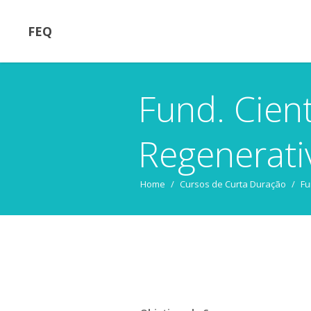
FEQ
Fund. Cien
Regenerati
Home
/
Cursos de Curta Duração
/
Fu