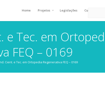
Home
Projetos
Legislações
Cursos
t. e Tec. em Ortoped
va FEQ – 0169
nd. Cient. e Tec. em Ortopedia Regenerativa FEQ – 0169