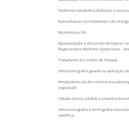
Síndrome metabólica definição e assoc
Nutracêuticos no tratamento não cirúrgic
Microbiota e OA;
Apresentação e discussão de tópicos sel
Regenerative Medicine Symposium – Annu
Tratamento por ondas de choque;
Ultrassonografia guiada na aplicação do 
Metabolismo da dor crônica musculoesque
Legislação;
Células-tronco adultas e enxertos biocelu
Ultrassonografia e termografia musculoe
científica.