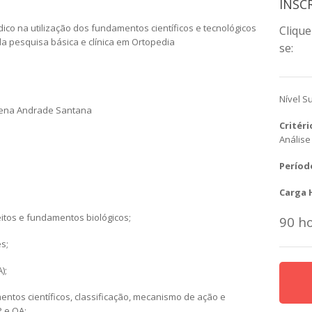
INSC
co na utilização dos fundamentos científicos e tecnológicos
Clique
da pesquisa básica e clínica em Ortopedia
se:
Nível S
elena Andrade Santana
Critér
Análise
Períod
Carga 
eitos e fundamentos biológicos;
90 h
s;
);
ntos científicos, classificação, mecanismo de ação e
P e OA;