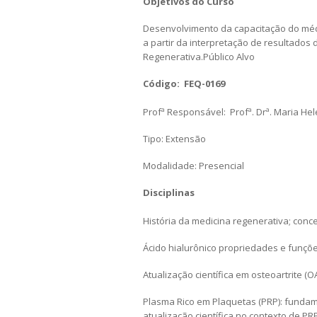
Objetivos do Curso
Desenvolvimento da capacitação do médi
a partir da interpretação de resultados 
Regenerativa.Público Alvo
Código: FEQ-0169
Profª Responsável: Profª. Drª. Maria H
Tipo: Extensão
Modalidade: Presencial
Disciplinas
História da medicina regenerativa; conc
Ácido hialurônico propriedades e funçõe
Atualização científica em osteoartrite (OA
Plasma Rico em Plaquetas (PRP): fundame
atualização científica no contexto de PR