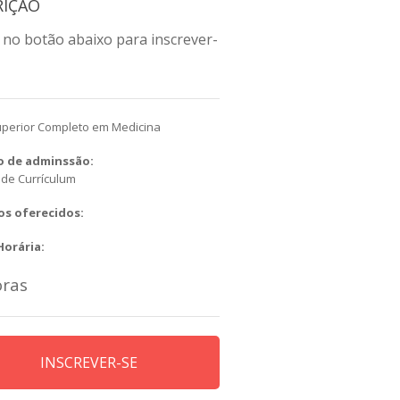
RIÇÃO
 no botão abaixo para inscrever-
uperior Completo em Medicina
io de adminssão:
 de Currículum
os oferecidos:
Horária:
oras
INSCREVER-SE