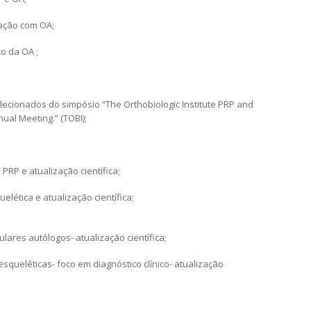
iação com OA;
o da OA ;
ecionados do simpósio “The Orthobiologic Institute PRP and
al Meeting.” (TOBI);
PRP e atualização científica;
lética e atualização científica;
lares autólogos- atualização científica;
squeléticas- foco em diagnóstico clínico- atualização