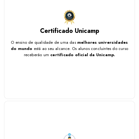
O ensino de qualidade de uma das
melhores
Certificado Unicamp
universidades do mundo
está ao seu alcance. Os alunos
concluintes do curso receberão um
certificado oficial da
O ensino de qualidade de uma das
melhores universidades
Unicamp.
do mundo
está ao seu alcance. Os alunos concluintes do curso
receberão um
certificado oficial da Unicamp.