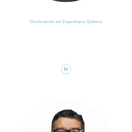
Eng. Fernando Constantino
Doutorando em Engenharia Química
Mananing Director da Accenture (San Francisco -
USA). Lidera a prática global de Contact Center AI em
parceria com a Google Cloud e também é responsável
pelo Gen AI Studio. Engenheiro Eletricista pela FGV-
EASP e MBA pelo MIT-Sloan