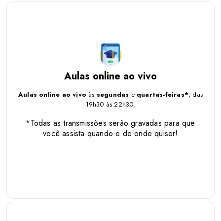
Aulas online ao vivo
Aulas online ao vivo
às
segundas
e
quartas-feiras*
, das
19h30 às 22h30.
Aulas online ao vivo
às
segundas
e
quartas-feiras*
, das
19h30 às 22h30.
*Todas as transmissões serão gravadas para
que você assista quando e de onde quiser!
*Todas as transmissões serão gravadas para que
você assista quando e de onde quiser!