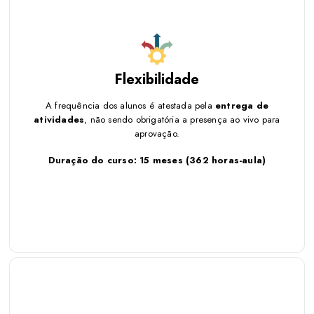
Flexibilidade
A frequência dos alunos é atestada pela
entrega de
atividades
, não sendo obrigatória a presença ao vivo para
A frequência dos alunos é atestada pela
entrega de
aprovação.
atividades
, não sendo obrigatória a presença ao vivo para
aprovação.
Duração do curso: 15 meses
(362 horas-aula)
Duração do curso: 15 meses
(362 horas-aula)