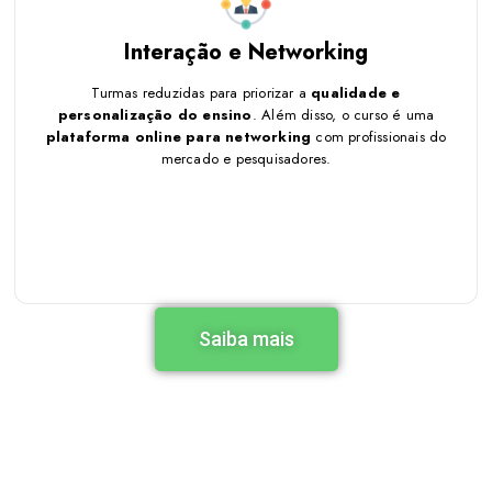
Interação e Networking
Turmas reduzidas para priorizar a
qualidade e
personalização do ensino
. Além disso, o curso é uma
Turmas reduzidas para priorizar a
qualidade e
plataforma online para networking
com profissionais do
personalização do ensino
. Além disso, o curso é uma
mercado e pesquisadores.
plataforma online para networking
com profissionais do
mercado e pesquisadores.
Saiba mais