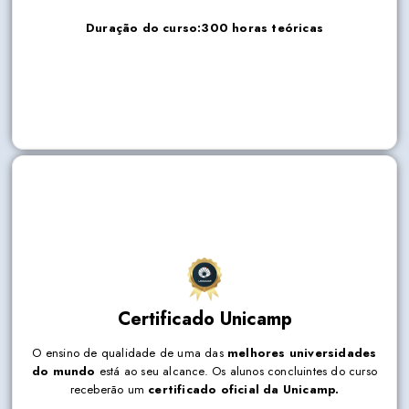
Duração do curso:
300 horas teóricas
O ensino de qualidade de uma das
melhores
Certificado Unicamp
universidades do mundo
está ao seu alcance. Os alunos
concluintes do curso receberão um
certificado oficial da
O ensino de qualidade de uma das
melhores universidades
Unicamp.
do mundo
está ao seu alcance. Os alunos concluintes do curso
receberão um
certificado oficial da Unicamp.