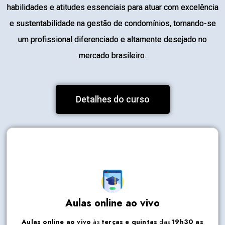
habilidades e atitudes essenciais para atuar com excelência
e sustentabilidade na gestão de condomínios, tornando-se
um profissional diferenciado e altamente desejado no
mercado brasileiro.
Detalhes do curso
Aulas online ao vivo
Aulas online ao vivo
às
terças e quintas
das
19h30 as
22h30.
Aulas online ao vivo
às
terças e quintas
das
19h30 as