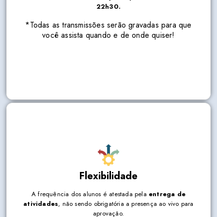
22h30.
*Todas as transmissões serão gravadas para
que você assista quando e de onde quiser!
*Todas as transmissões serão gravadas para que
você assista quando e de onde quiser!
Flexibilidade
A frequência dos alunos é atestada pela
entrega de
atividades
, não sendo obrigatória a presença ao vivo para
A frequência dos alunos é atestada pela
entrega de
aprovação.
atividades
, não sendo obrigatória a presença ao vivo para
aprovação.
Duração do curso:
300 horas teóricas