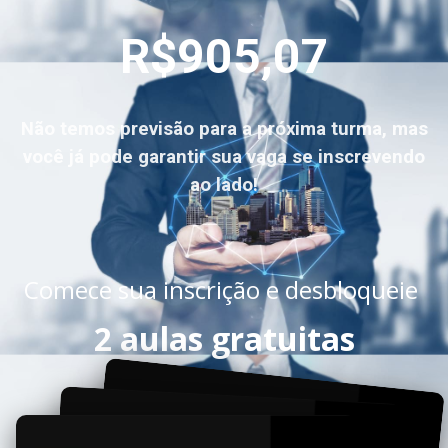
R$905,07
Não temos previsão para a próxima turma, mas
você já pode garantir sua vaga se inscrevendo
ao lado!
Comece sua inscrição e desbloqueie
2 aulas gratuitas